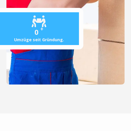
+
0
Umzüge seit Gründung.