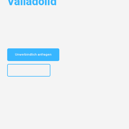
Valladolid
Entdecken Sie das
#1 Umzugsunternehmen in München
– Ihr
vertrauenswürdiger Begleiter für Umzüge München Valladolid!
Schnelle Antwort in garantiert unter 2 Minuten: Jetzt
unverbindlichen Kostenvoranschlag erhalten!
Unverbindlich anfragen
+4915792653309