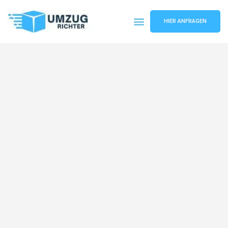
HIER ANFRAGEN
Umzugsunternehmen München
Umzugsservice München