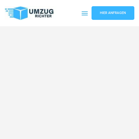
HIER ANFRAGEN
Umzugsunternehmen München
Umzugsservice München