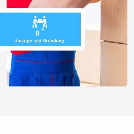
+
0
Umzüge seit Gründung.