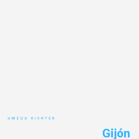
UMZUG RICHTER
Umzug München
Gijón