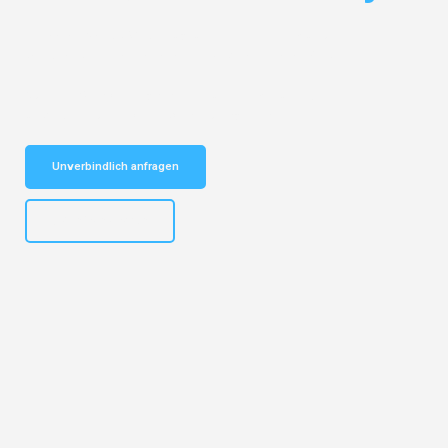
Entdecken Sie das
#1 Umzugsunternehmen in München
– Ihr
vertrauenswürdiger Begleiter für Umzüge München Gijón!
Schnelle Antwort in garantiert unter 2 Minuten: Jetzt
unverbindlichen Kostenvoranschlag erhalten!
Unverbindlich anfragen
+4915792653309