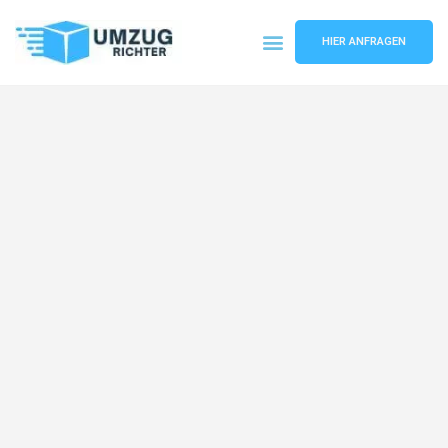
HIER ANFRAGEN
Umzugsunternehmen München
Umzugsservice München