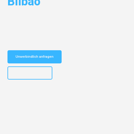
Bilbao
Entdecken Sie das
#1 Umzugsunternehmen in München
– Ihr
vertrauenswürdiger Begleiter für Umzüge München Bilbao!
Schnelle Antwort in garantiert unter 2 Minuten: Jetzt
unverbindlichen Kostenvoranschlag erhalten!
Unverbindlich anfragen
+4915792653309