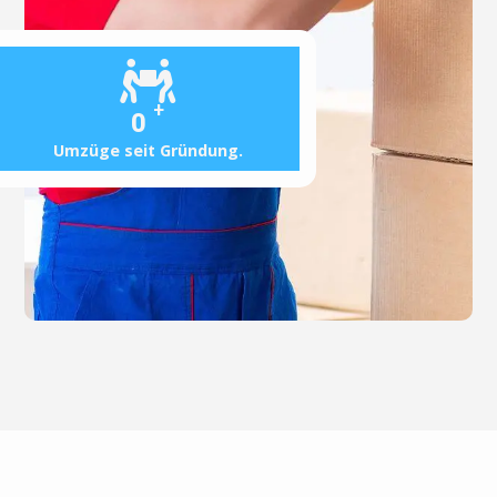
+
0
Umzüge seit Gründung.