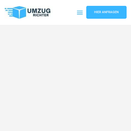
HIER ANFRAGEN
Umzugsunternehmen München
Umzugsservice München