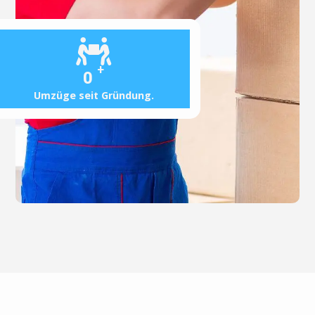
+
0
Umzüge seit Gründung.