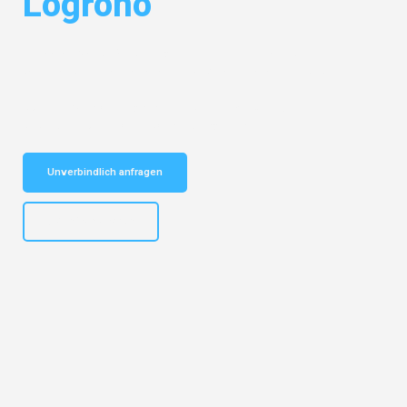
Logroño
Entdecken Sie das
#1 Umzugsunternehmen in München
– Ihr
vertrauenswürdiger Begleiter für Umzüge München Logroño!
Schnelle Antwort in garantiert unter 2 Minuten: Jetzt
unverbindlichen Kostenvoranschlag erhalten!
Unverbindlich anfragen
+4915792653309