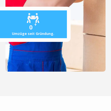
+
0
Umzüge seit Gründung.