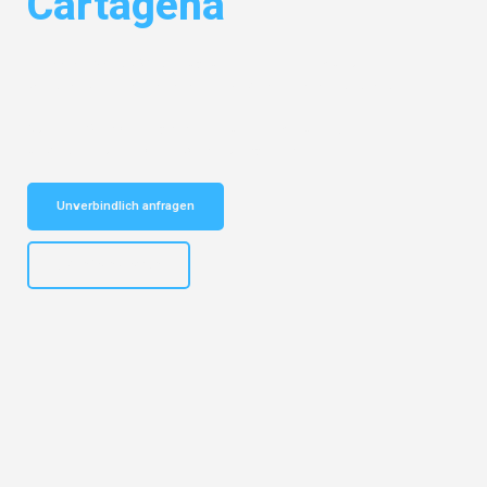
Cartagena
Entdecken Sie das
#1 Umzugsunternehmen in München
– Ihr
vertrauenswürdiger Begleiter für Umzüge München Cartagena!
Schnelle Antwort in garantiert unter 2 Minuten: Jetzt
unverbindlichen Kostenvoranschlag erhalten!
Unverbindlich anfragen
+4915792653309