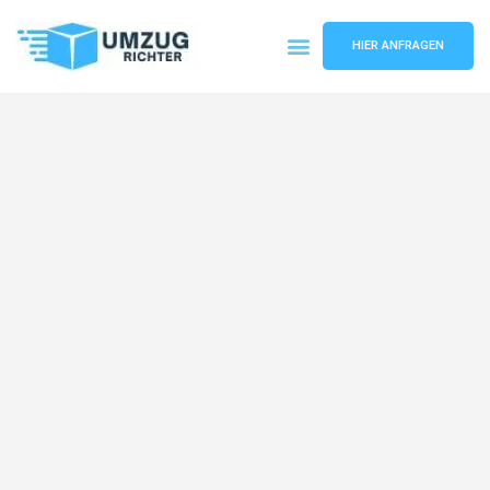
HIER ANFRAGEN
Umzugsunternehmen München
Umzugsservice München