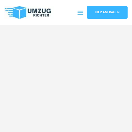
HIER ANFRAGEN
Umzugsunternehmen München
Umzugsservice München