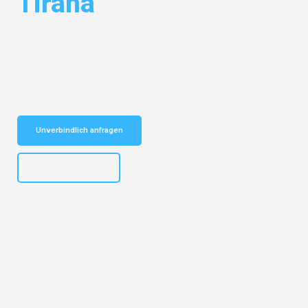
Tirana
Entdecken Sie das
#1 Umzugsunternehmen in München
– Ihr
vertrauenswürdiger Begleiter für Umzüge München Tirana!
Schnelle Antwort in garantiert unter 2 Minuten: Jetzt
unverbindlichen Kostenvoranschlag erhalten!
Unverbindlich anfragen
+4915792653309