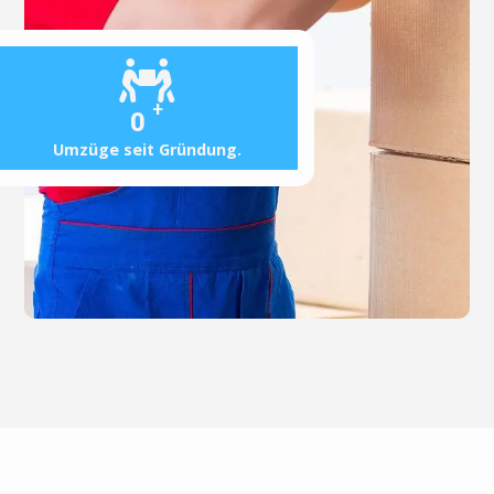
+
0
Umzüge seit Gründung.