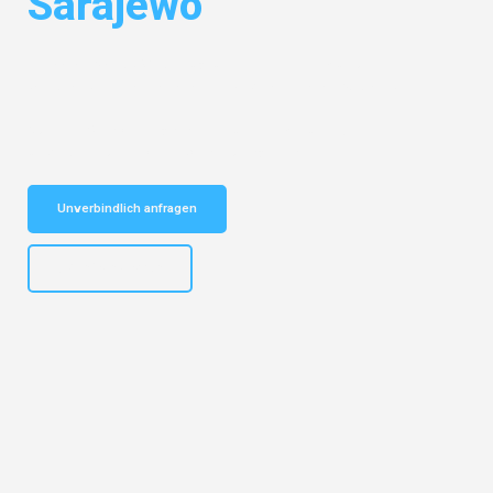
Sarajewo
Entdecken Sie das
#1 Umzugsunternehmen in München
– Ihr
vertrauenswürdiger Begleiter für Umzüge München Sarajewo!
Schnelle Antwort in garantiert unter 2 Minuten: Jetzt
unverbindlichen Kostenvoranschlag erhalten!
Unverbindlich anfragen
+4915792653309