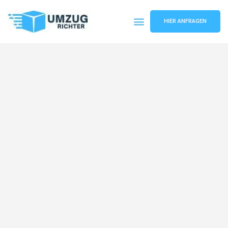
HIER ANFRAGEN
Umzugsunternehmen München
Umzugsservice München