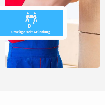
+
0
Umzüge seit Gründung.