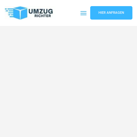
HIER ANFRAGEN
Umzugsunternehmen München
Umzugsservice München