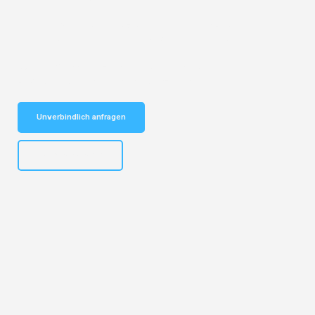
Entdecken Sie das
#1 Umzugsunternehmen in München
– Ihr
vertrauenswürdiger Begleiter für Umzüge München Cork!
Schnelle Antwort in garantiert unter 2 Minuten: Jetzt
unverbindlichen Kostenvoranschlag erhalten!
Unverbindlich anfragen
+4915792653309