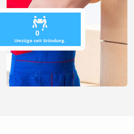
+
0
Umzüge seit Gründung.