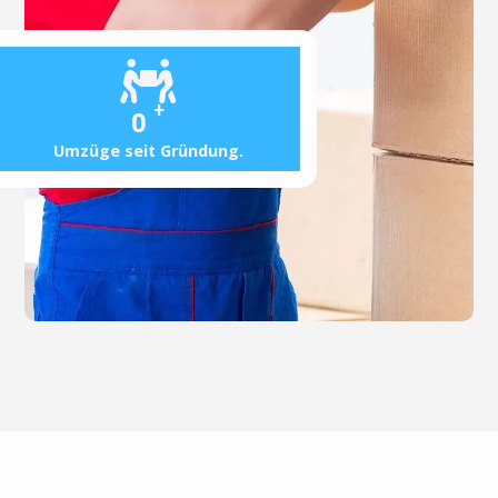
+
0
Umzüge seit Gründung.