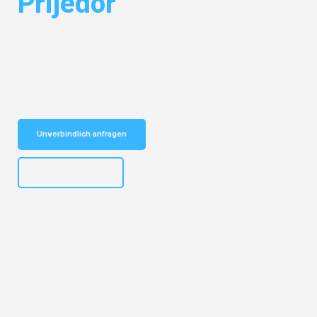
Prijedor
Entdecken Sie das
#1 Umzugsunternehmen in München
– Ihr
vertrauenswürdiger Begleiter für Umzüge München Prijedor!
Schnelle Antwort in garantiert unter 2 Minuten: Jetzt
unverbindlichen Kostenvoranschlag erhalten!
Unverbindlich anfragen
+4915792653309