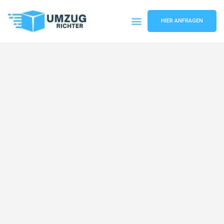
HIER ANFRAGEN
Umzugsunternehmen München
Umzugsservice München