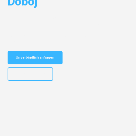
Doboj
Entdecken Sie das
#1 Umzugsunternehmen in München
– Ihr
vertrauenswürdiger Begleiter für Umzüge München Doboj!
Schnelle Antwort in garantiert unter 2 Minuten: Jetzt
unverbindlichen Kostenvoranschlag erhalten!
Unverbindlich anfragen
+4915792653309