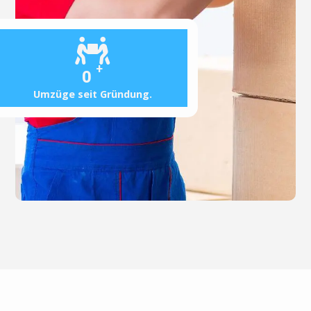
+
0
Umzüge seit Gründung.