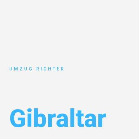
UMZUG RICHTER
Umzug Mü
Gibraltar