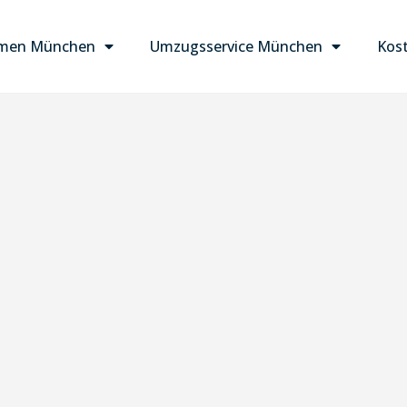
men München
Umzugsservice München
Kost