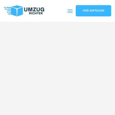
HIER ANFRAGEN
Umzugsunternehmen München
Umzugsservice München