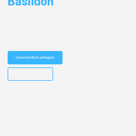
Basildon
Entdecken Sie das
#1 Umzugsunternehmen in München
– Ihr
vertrauenswürdiger Begleiter für Umzüge München Basildon!
Schnelle Antwort in garantiert unter 2 Minuten: Jetzt
unverbindlichen Kostenvoranschlag erhalten!
Unverbindlich anfragen
+4915792653309