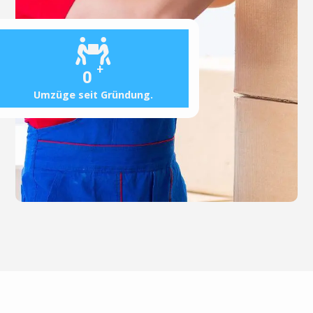
+
0
Umzüge seit Gründung.