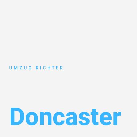
UMZUG RICHTER
Umzug Mü
Doncaster