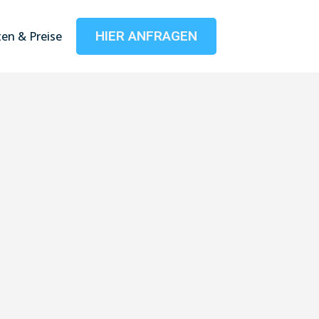
HIER ANFRAGEN
en & Preise