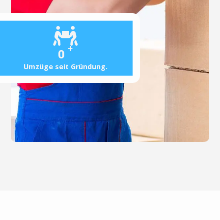
+
0
Umzüge seit Gründung.