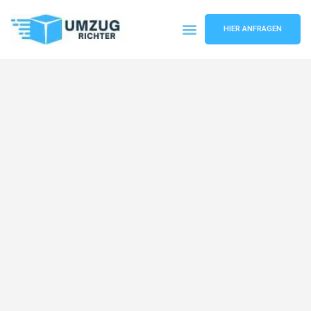
HIER ANFRAGEN
Umzugsunternehmen München
Umzugsservice München