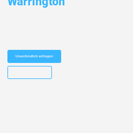
Warrington
Entdecken Sie das
#1 Umzugsunternehmen in München
– Ihr
vertrauenswürdiger Begleiter für Umzüge München Warrington!
Schnelle Antwort in garantiert unter 2 Minuten: Jetzt
unverbindlichen Kostenvoranschlag erhalten!
Unverbindlich anfragen
+4915792653309