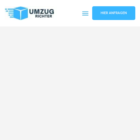
HIER ANFRAGEN
Umzugsunternehmen München
Umzugsservice München