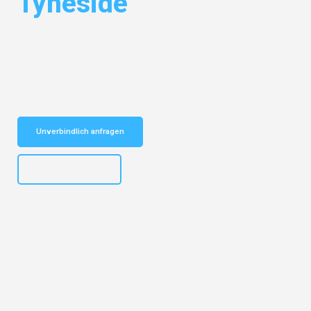
Tyneside
Entdecken Sie das
#1 Umzugsunternehmen in München
– Ihr
vertrauenswürdiger Begleiter für Umzüge München Tyneside!
Schnelle Antwort in garantiert unter 2 Minuten: Jetzt
unverbindlichen Kostenvoranschlag erhalten!
Unverbindlich anfragen
+4915792653309