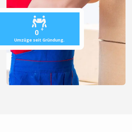
+
0
Umzüge seit Gründung.