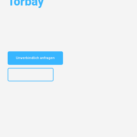
Torbay
Entdecken Sie das
#1 Umzugsunternehmen in München
– Ihr
vertrauenswürdiger Begleiter für Umzüge München Torbay!
Schnelle Antwort in garantiert unter 2 Minuten: Jetzt
unverbindlichen Kostenvoranschlag erhalten!
Unverbindlich anfragen
+4915792653309