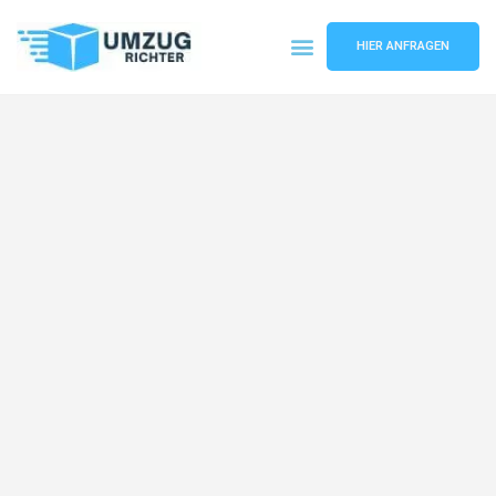
HIER ANFRAGEN
Umzugsunternehmen München
Umzugsservice München