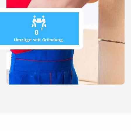
+
0
Umzüge seit Gründung.