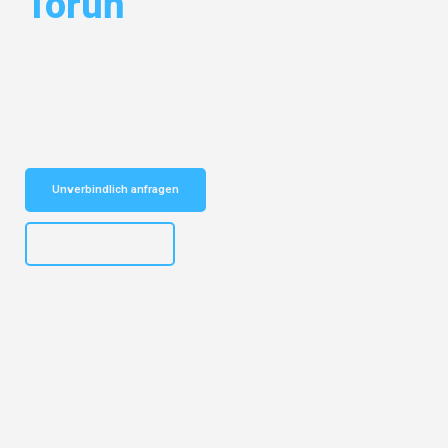
Toruń
Entdecken Sie das
#1 Umzugsunternehmen in München
– Ihr
vertrauenswürdiger Begleiter für Umzüge München Toruń!
Schnelle Antwort in garantiert unter 2 Minuten: Jetzt
unverbindlichen Kostenvoranschlag erhalten!
Unverbindlich anfragen
+4915792653309