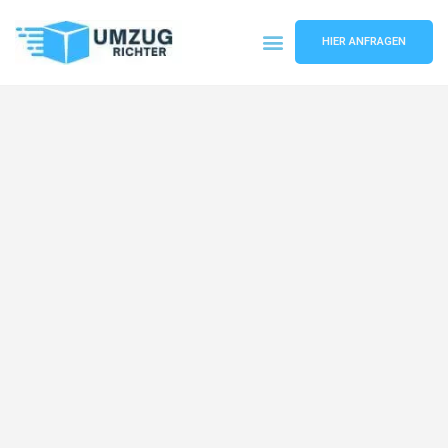
HIER ANFRAGEN
Umzugsunternehmen München
Umzugsservice München