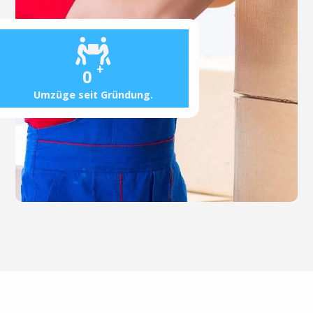
+
0
Umzüge seit Gründung.