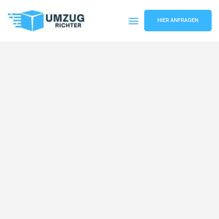
HIER ANFRAGEN
Umzugsunternehmen München
Umzugsservice München