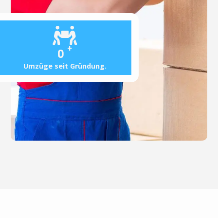
+
0
Umzüge seit Gründung.