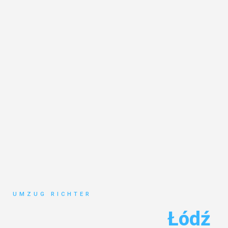
UMZUG RICHTER
Umzug München
Łódź