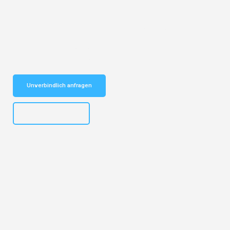
Entdecken Sie das
#1 Umzugsunternehmen in München
– Ihr
vertrauenswürdiger Begleiter für Umzüge München Łódź!
Schnelle Antwort in garantiert unter 2 Minuten: Jetzt
unverbindlichen Kostenvoranschlag erhalten!
Unverbindlich anfragen
+4915792653309