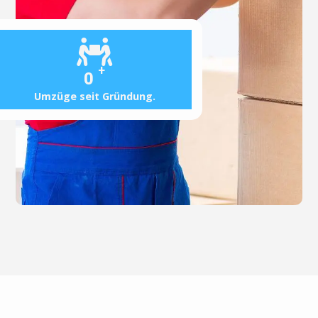
+
0
Umzüge seit Gründung.