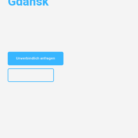
Gdańsk
Entdecken Sie das
#1 Umzugsunternehmen in München
– Ihr
vertrauenswürdiger Begleiter für Umzüge München Gdańsk!
Schnelle Antwort in garantiert unter 2 Minuten: Jetzt
unverbindlichen Kostenvoranschlag erhalten!
Unverbindlich anfragen
+4915792653309