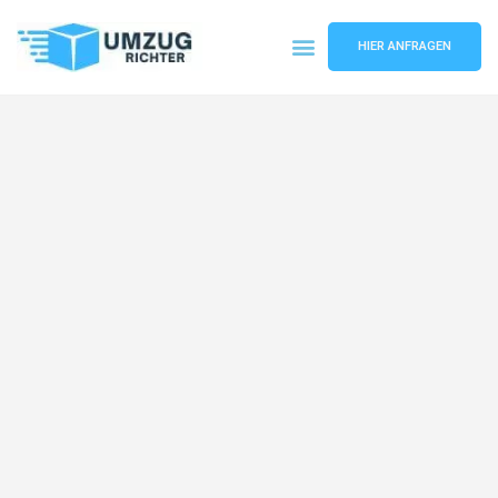
HIER ANFRAGEN
Umzugsunternehmen München
Umzugsservice München