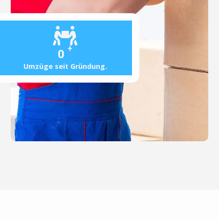
+
0
Umzüge seit Gründung.