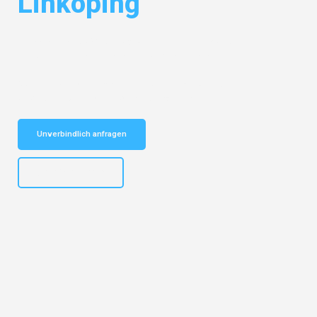
Linköping
Entdecken Sie das
#1 Umzugsunternehmen in München
– Ihr
vertrauenswürdiger Begleiter für Umzüge München Linköping!
Schnelle Antwort in garantiert unter 2 Minuten: Jetzt
unverbindlichen Kostenvoranschlag erhalten!
Unverbindlich anfragen
+4915792653309