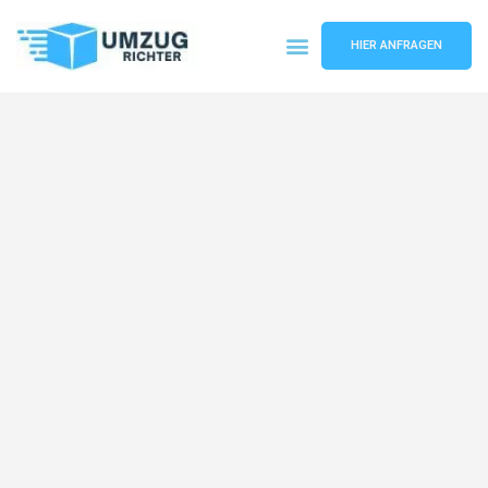
HIER ANFRAGEN
Umzugsunternehmen München
Umzugsservice München