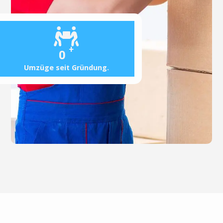
+
0
Umzüge seit Gründung.