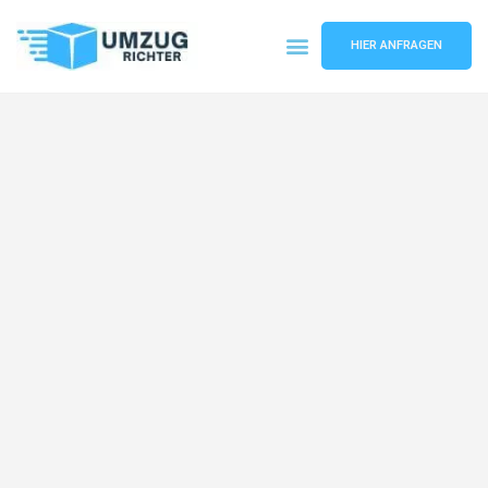
HIER ANFRAGEN
Umzugsunternehmen München
Umzugsservice München