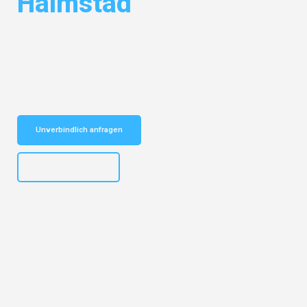
Halmstad
Entdecken Sie das
#1 Umzugsunternehmen in München
– Ihr
vertrauenswürdiger Begleiter für Umzüge München Halmstad!
Schnelle Antwort in garantiert unter 2 Minuten: Jetzt
unverbindlichen Kostenvoranschlag erhalten!
Unverbindlich anfragen
+4915792653309