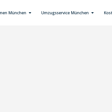
men München
Umzugsservice München
Kost