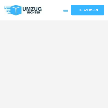
HIER ANFRAGEN
Umzugsunternehmen München
Umzugsservice München