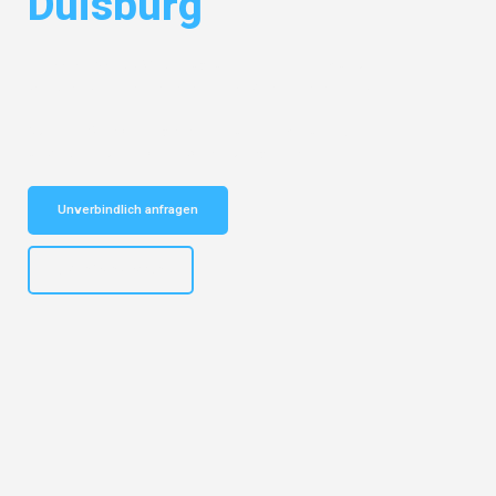
Duisburg
Entdecken Sie das
#1 Umzugsunternehmen in München
– Ihr
vertrauenswürdiger Begleiter für Umzüge München Duisburg!
Schnelle Antwort in garantiert unter 2 Minuten: Jetzt
unverbindlichen Kostenvoranschlag erhalten!
Unverbindlich anfragen
+4915792653309