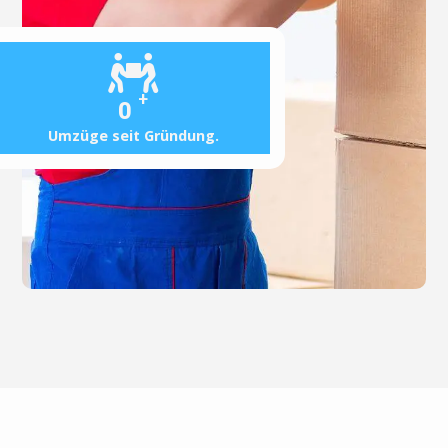
+
0
Umzüge seit Gründung.