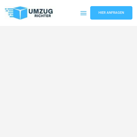
HIER ANFRAGEN
Umzugsunternehmen München
Umzugsservice München