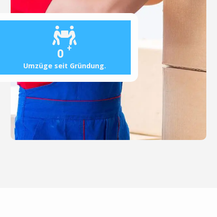
+
0
Umzüge seit Gründung.