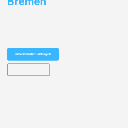
Bremen
Entdecken Sie das
#1 Umzugsunternehmen in München
– Ihr
vertrauenswürdiger Begleiter für Umzüge München Bremen!
Schnelle Antwort in garantiert unter 2 Minuten: Jetzt
unverbindlichen Kostenvoranschlag erhalten!
Unverbindlich anfragen
+4915792653309