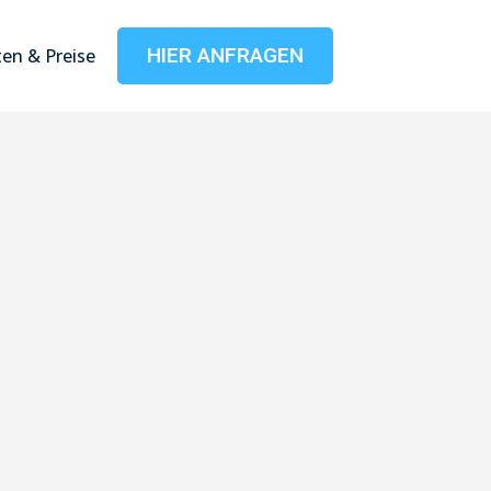
HIER ANFRAGEN
en & Preise