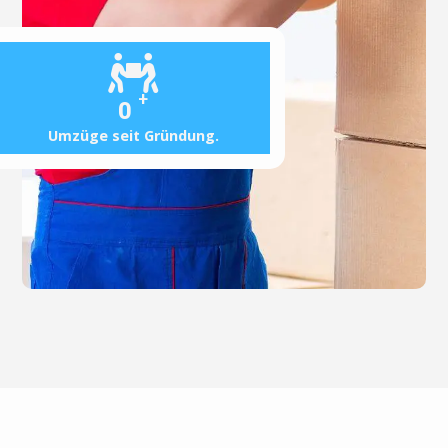
+
0
Umzüge seit Gründung.