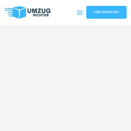
HIER ANFRAGEN
Umzugsunternehmen München
Umzugsservice München