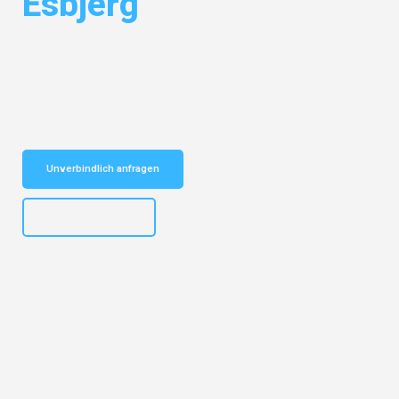
Esbjerg
Entdecken Sie das
#1 Umzugsunternehmen in München
– Ihr
vertrauenswürdiger Begleiter für Umzüge München Esbjerg!
Schnelle Antwort in garantiert unter 2 Minuten: Jetzt
unverbindlichen Kostenvoranschlag erhalten!
Unverbindlich anfragen
+4915792653309