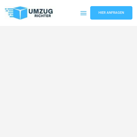
HIER ANFRAGEN
Umzugsunternehmen München
Umzugsservice München