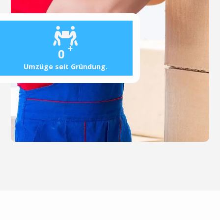
+
0
Umzüge seit Gründung.