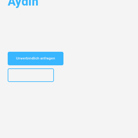
Aydin
Entdecken Sie das
#1 Umzugsunternehmen in München
– Ihr
vertrauenswürdiger Begleiter für Umzüge München Aydin!
Schnelle Antwort in garantiert unter 2 Minuten: Jetzt
unverbindlichen Kostenvoranschlag erhalten!
Unverbindlich anfragen
+4915792653309