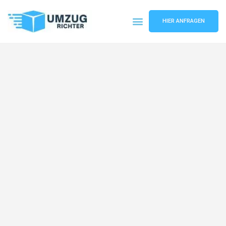
HIER ANFRAGEN
Umzugsunternehmen München
Umzugsservice München