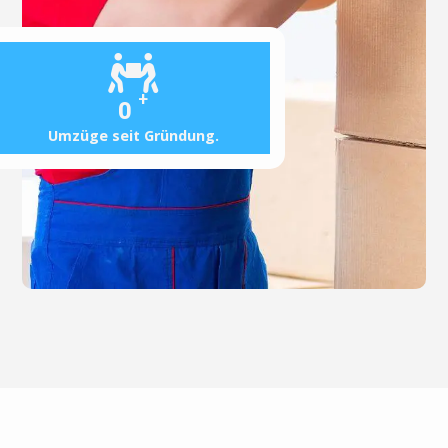
+
0
Umzüge seit Gründung.