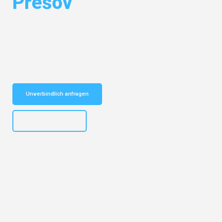
Prešov
Entdecken Sie das
#1 Umzugsunternehmen in München
– Ihr
vertrauenswürdiger Begleiter für Umzüge München Prešov!
Schnelle Antwort in garantiert unter 2 Minuten: Jetzt
unverbindlichen Kostenvoranschlag erhalten!
Unverbindlich anfragen
+4915792653309