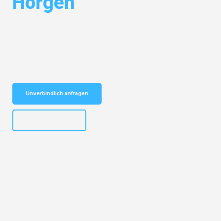
Horgen
Entdecken Sie das
#1 Umzugsunternehmen in München
– Ihr
vertrauenswürdiger Begleiter für Umzüge München Horgen!
Schnelle Antwort in garantiert unter 2 Minuten: Jetzt
unverbindlichen Kostenvoranschlag erhalten!
Unverbindlich anfragen
+4915792653309