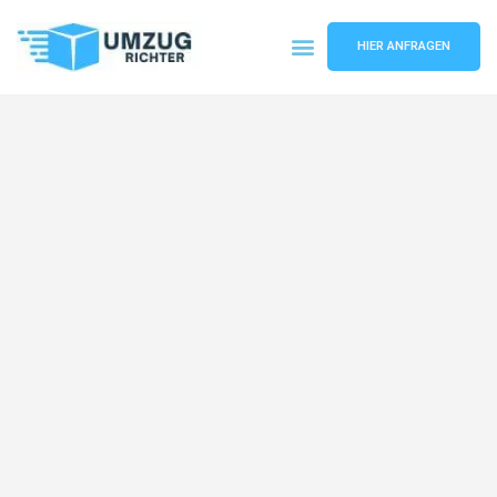
HIER ANFRAGEN
Umzugsunternehmen München
Umzugsservice München