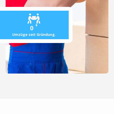
+
0
Umzüge seit Gründung.