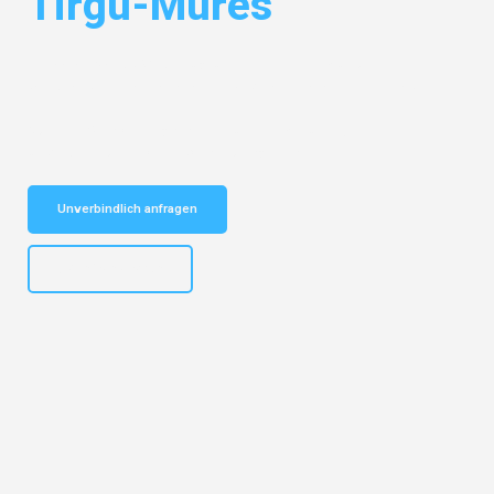
Tirgu-Mures
Entdecken Sie das
#1 Umzugsunternehmen in München
– Ihr
vertrauenswürdiger Begleiter für Umzüge München Tirgu-Mures!
Schnelle Antwort in garantiert unter 2 Minuten: Jetzt
unverbindlichen Kostenvoranschlag erhalten!
Unverbindlich anfragen
+4915792653309