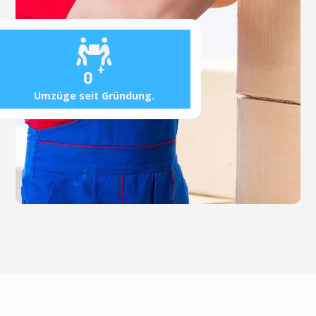
+
0
Umzüge seit Gründung.