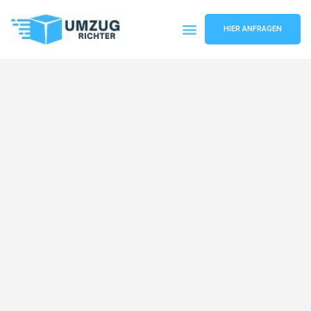
HIER ANFRAGEN
Umzugsunternehmen München
Umzugsservice München