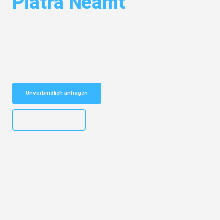
Piatra Neamt
Entdecken Sie das
#1 Umzugsunternehmen in München
– Ihr
vertrauenswürdiger Begleiter für Umzüge München Piatra Neamt!
Schnelle Antwort in garantiert unter 2 Minuten: Jetzt
unverbindlichen Kostenvoranschlag erhalten!
Unverbindlich anfragen
+4915792653309