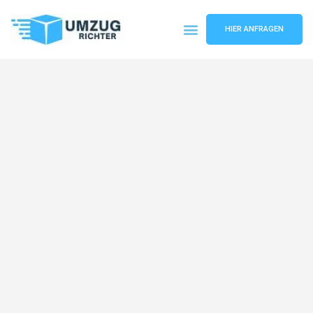
HIER ANFRAGEN
Umzugsunternehmen München
Umzugsservice München