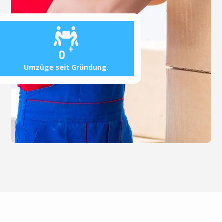
+
0
Umzüge seit Gründung.