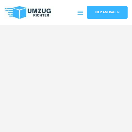
HIER ANFRAGEN
Umzugsunternehmen München
Umzugsservice München