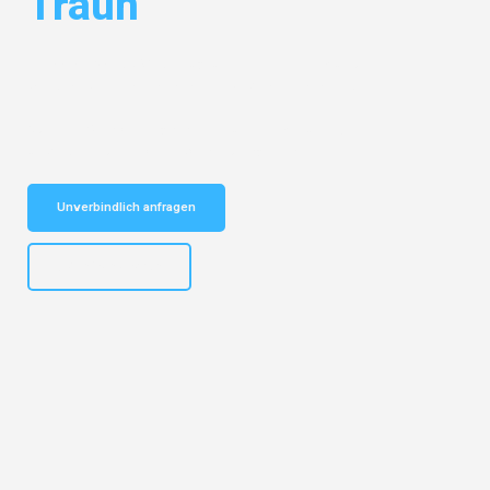
Traun
Entdecken Sie das
#1 Umzugsunternehmen in München
– Ihr
vertrauenswürdiger Begleiter für Umzüge München Traun!
Schnelle Antwort in garantiert unter 2 Minuten: Jetzt
unverbindlichen Kostenvoranschlag erhalten!
Unverbindlich anfragen
+4915792653309