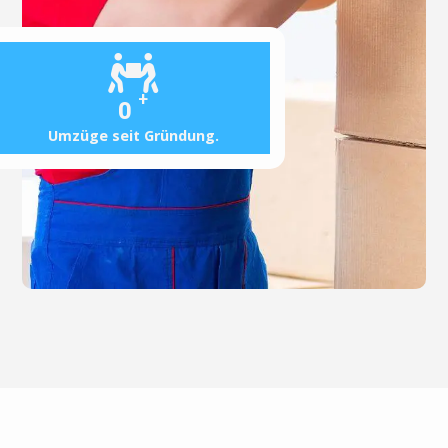
+
0
Umzüge seit Gründung.