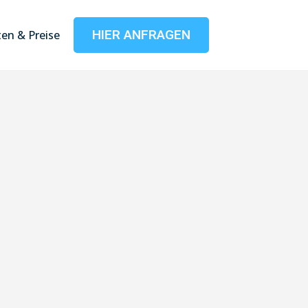
HIER ANFRAGEN
en & Preise