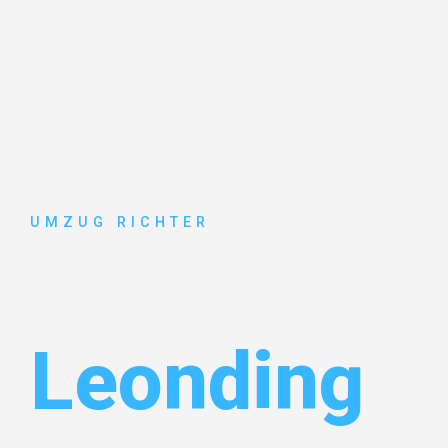
UMZUG RICHTER
Umzug Mü
Leonding