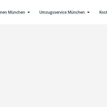
men München
Umzugsservice München
Kost