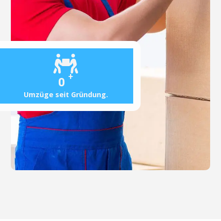
+
0
Umzüge seit Gründung.