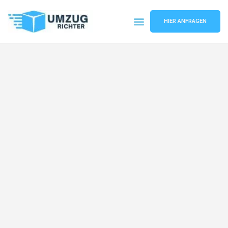
HIER ANFRAGEN
Umzugsunternehmen München
Umzugsservice München