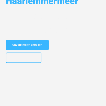
Haarlemmermeer
Entdecken Sie das
#1 Umzugsunternehmen in München
– Ihr
vertrauenswürdiger Begleiter für Umzüge München Haarlemmermeer!
Schnelle Antwort in garantiert unter 2 Minuten: Jetzt
unverbindlichen Kostenvoranschlag erhalten!
Unverbindlich anfragen
+4915792653309