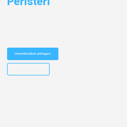
Peristeri
Entdecken Sie das
#1 Umzugsunternehmen in München
– Ihr
vertrauenswürdiger Begleiter für Umzüge München Peristeri!
Schnelle Antwort in garantiert unter 2 Minuten: Jetzt
unverbindlichen Kostenvoranschlag erhalten!
Unverbindlich anfragen
+4915792653309