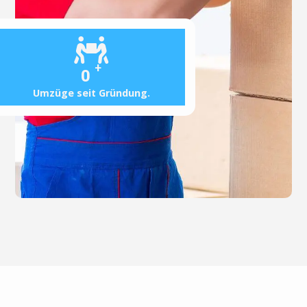
+
0
Umzüge seit Gründung.