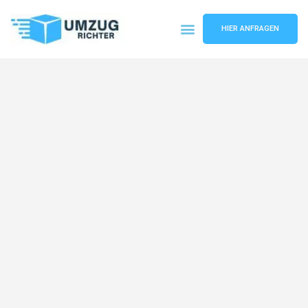
HIER ANFRAGEN
Umzugsunternehmen München
Umzugsservice München