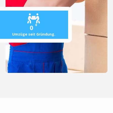
+
0
Umzüge seit Gründung.