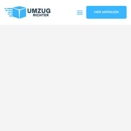
HIER ANFRAGEN
Umzugsunternehmen München
Umzugsservice München