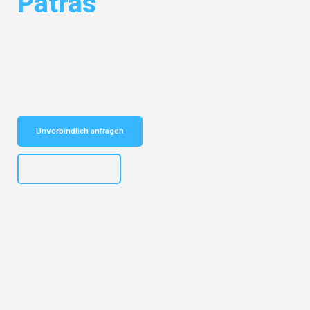
Patras
Entdecken Sie das
#1 Umzugsunternehmen in München
– Ihr
vertrauenswürdiger Begleiter für Umzüge München Patras!
Schnelle Antwort in garantiert unter 2 Minuten: Jetzt
unverbindlichen Kostenvoranschlag erhalten!
Unverbindlich anfragen
+4915792653309