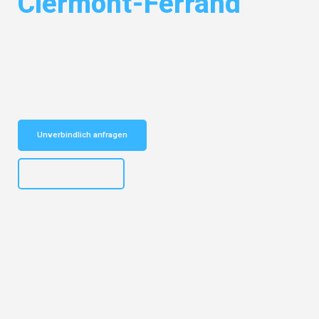
Clermont-Ferrand
Entdecken Sie das
#1 Umzugsunternehmen in München
– Ihr
vertrauenswürdiger Begleiter für Umzüge München Clermont-Ferrand!
Schnelle Antwort in garantiert unter 2 Minuten: Jetzt
unverbindlichen Kostenvoranschlag erhalten!
Unverbindlich anfragen
+4915792653309