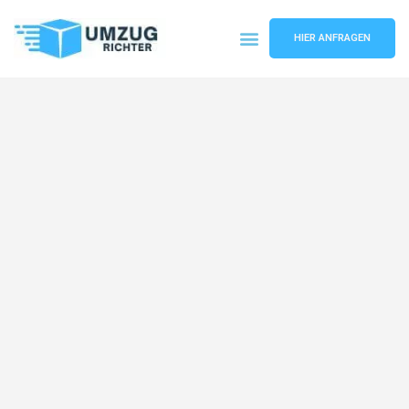
HIER ANFRAGEN
Umzugsunternehmen München
Umzugsservice München