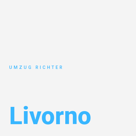
UMZUG RICHTER
Umzug Mü
Livorno