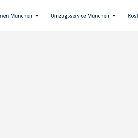
men München
Umzugsservice München
Kost