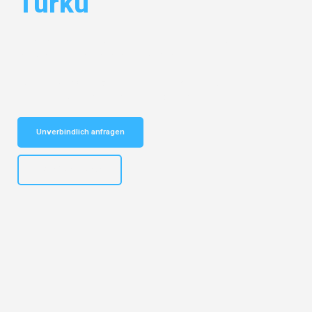
Turku
Entdecken Sie das
#1 Umzugsunternehmen in München
– Ihr
vertrauenswürdiger Begleiter für Umzüge München Turku!
Schnelle Antwort in garantiert unter 2 Minuten: Jetzt
unverbindlichen Kostenvoranschlag erhalten!
Unverbindlich anfragen
+4915792653309