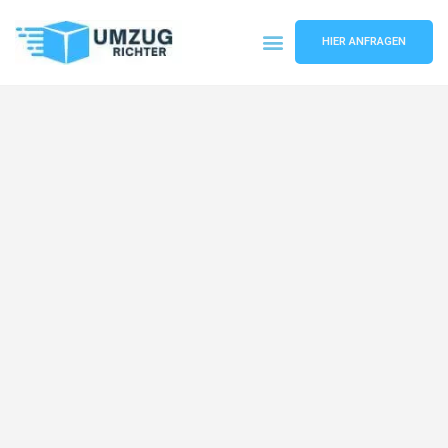
HIER ANFRAGEN
Umzugsunternehmen München
Umzugsservice München