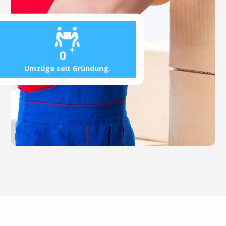
+
0
Umzüge seit Gründung.