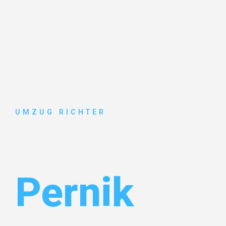
UMZUG RICHTER
Umzug Mü
Pernik