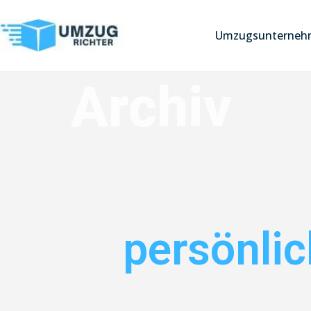
Umzugsunterneh
Archiv
Jetzt
persönli
anfordern & sp