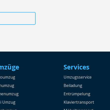
15792653309
mzüge
Services
roumzug
Umzugsservice
rnumzug
Beiladung
rmenumzug
Entrümpelung
i Umzug
Klaviertransport